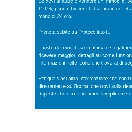
Se devi affittare o vendere un immobile, se 
110 %, puoi richiedere la tua pratica dirett
meno di 24 ore.
Prenota subito su Protocollato.it.
I nostri documenti sono ufficiali e legalment
ricevere maggiori dettagli su come funziona
informazioni nelle icone che troverai di seg
Per qualsiasi altra informazione che non tro
direttamente sull’icona che trovi sulla dest
risposte che cerchi in modo semplice e ve