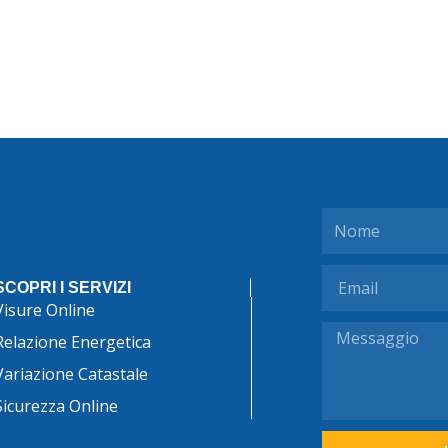
Nome
Email
SCOPRI I SERVIZI
Visure Online
Messaggio
Relazione Energetica
Variazione Catastale
Sicurezza Online