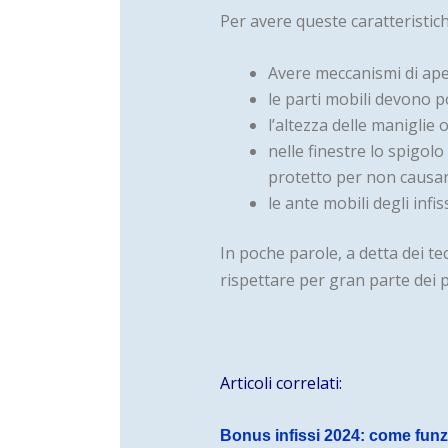
Per avere queste caratteristich
Avere meccanismi di aper
le parti mobili devono p
l’altezza delle maniglie
nelle finestre lo spigol
protetto per non causar
le ante mobili degli inf
In poche parole, a detta dei te
rispettare per gran parte dei 
Articoli correlati:
Bonus infissi 2024: come funz