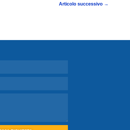
Articolo successivo
→