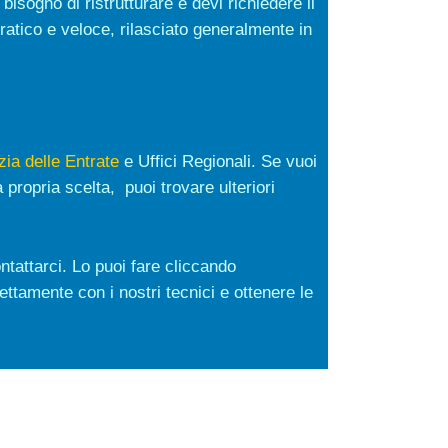
bisogno di ristrutturare e devi richiedere il
pratico e veloce, rilasciato generalmente in
ia delle Entrate
e Uffici Regionali. Se vuoi
 propria scelta, puoi trovare ulteriori
ntattarci. Lo puoi fare cliccando
ettamente con i nostri tecnici e ottenere le