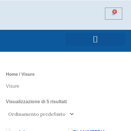
Vai
al
0
Carrello
contenuto
Certificazioni Energetiche
Variazione Catastale DOCFA
Home
/ Visure
Visure
Visualizzazione di 5 risultati