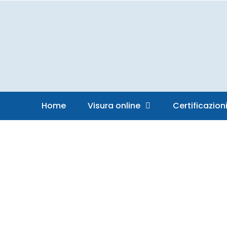
Vai
al
contenuto
Home
Visura online
Certificazion